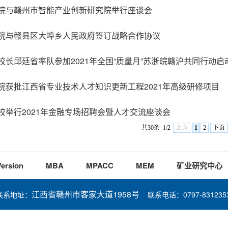
院与赣州市智能产业创新研究院举行座谈会
院与赣县区大埠乡人民政府签订战略合作协议
校长邱廷省率队参加2021年全国“质量月”苏浙皖赣沪共同行动启
院获批江西省专业技术人才知识更新工程2021年高级研修项目
校举行2021年金融专场招聘会暨人才交流座谈会
共30条
1/2
上页
1
2
下页
Version
MBA
MPACC
MEM
矿业研究中心
江西省赣州市客家大道1958号
联系地址：
联系电话：0797-831235
技术支持：江西理工大学教育信息技术中心 设计支持：周梦炜