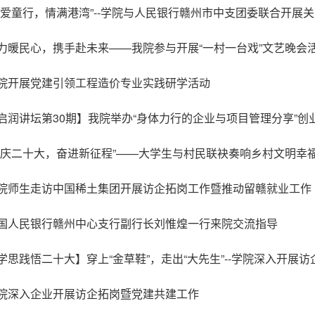
伴爱童行，情满港湾”--学院与人民银行赣州市中支团委联合开展
力暖民心，携手赴未来——我院参与开展“一村一台戏”文艺晚会
院开展党建引领工程造价专业实践研学活动
启润讲坛第30期】我院举办“身体力行的企业与项目管理分享”创
喜庆二十大，奋进新征程”——大学生与村民联袂奏响乡村文明幸
院师生走访中国稀土集团开展访企拓岗工作暨推动留赣就业工作
国人民银行赣州中心支行副行长刘惟煌一行来院交流指导
学思践悟二十大】穿上“金草鞋”，走出“大先生”--学院深入开展
院深入企业开展访企拓岗暨党建共建工作