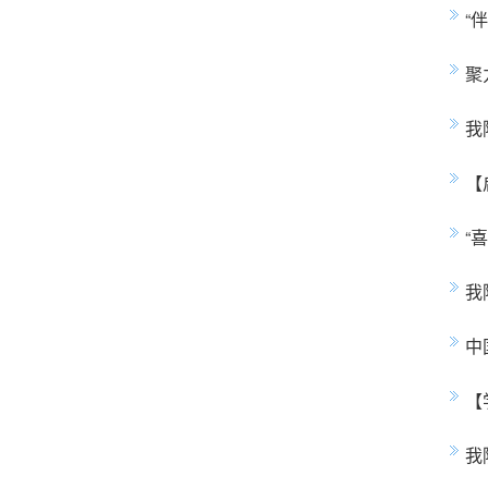
“
聚
我
【
“
我
中
【
我