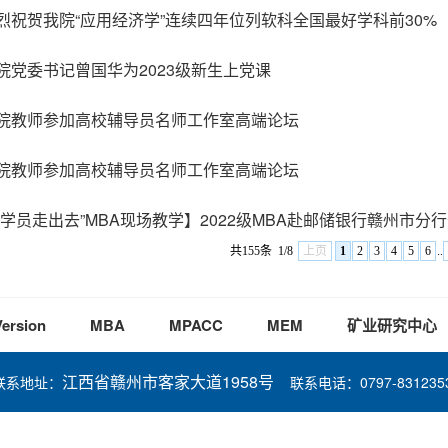
烈祝贺我院“应用经济学”连续四年位列软科全国最好学科前30%
院党委书记曾国华为2023级新生上党课
院教师参加高校辅导员名师工作室高端论坛
院教师参加高校辅导员名师工作室高端论坛
“学员走出去”MBA现场教学】2022级MBA赴邮储银行赣州市
共155条
1/8
上页
1
2
3
4
5
6
..
Version
MBA
MPACC
MEM
矿业研究中心
江西省赣州市客家大道1958号
联系地址：
联系电话：0797-831235
技术支持：江西理工大学教育信息技术中心 设计支持：周梦炜