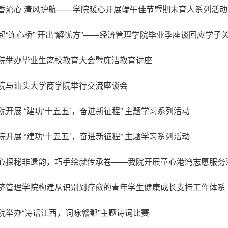
香沁心 清风护航——学院暖心开展端午佳节暨期末育人系列活动
起“连心桥” 开出“解忧方”——经济管理学院毕业季座谈回应学子
院举办毕业生离校教育大会暨廉洁教育讲座
院与汕头大学商学院举行交流座谈会
院开展 “建功‘十五五’，奋进新征程” 主题学习系列活动
院开展 “建功‘十五五’，奋进新征程” 主题学习系列活动
心探秘非遗韵，巧手绘就传承卷——我院开展童心港湾志愿服务
济管理学院构建从识别到疗愈的青年学生健康成长支持工作体系
院举办“诗话江西，词咏赣鄱”主题诗词比赛