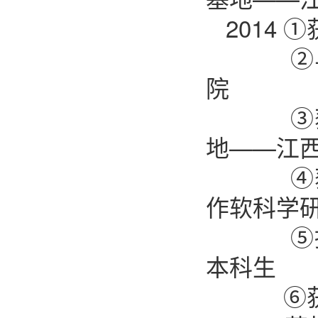
2014
②与赣
院
③获批
地——江
④获批
作软科学
⑤招收
本科生
⑥获批