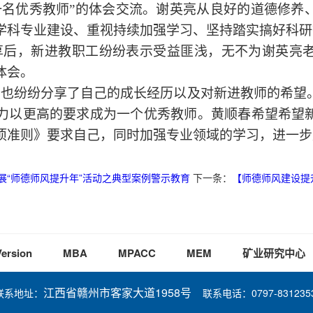
一名优秀教师”的体会交流。谢英亮从良好的道德修养
学科专业建设、重视持续加强学习、坚持踏实搞好科研
享后，新进教职工纷纷表示受益匪浅，无不为谢英亮
体会。
导也纷纷分享了自己的成长经历以及对新进教师的希望
力以更高的要求成为一个优秀教师。黄顺春希望希望
项准则》要求自己，同时加强专业领域的学习，进一步
展“师德师风提升年”活动之典型案例警示教育
下一条：
【师德师风建设提
Version
MBA
MPACC
MEM
矿业研究中心
江西省赣州市客家大道1958号
联系地址：
联系电话：0797-831235