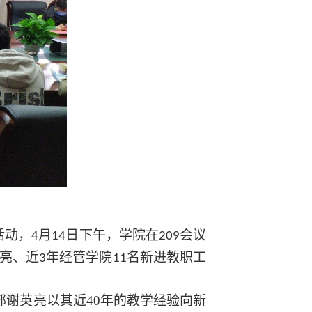
活动，
4
月
日下午，学院在
会议
14
209
英亮、近
年经管学院
名新进教职工
3
11
部谢英亮以其近
40
年的教学经验向新