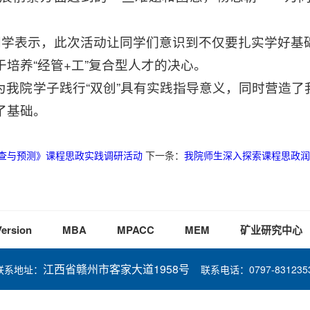
豪同学表示，此次活动让同学们意识到不仅要扎实学好基
培养“经管+工”复合型人才的决心。
为我院学子践行“双创”具有实践指导意义，同时营造了
了基础。
查与预测》课程思政实践调研活动
下一条：
我院师生深入探索课程思政润
Version
MBA
MPACC
MEM
矿业研究中心
江西省赣州市客家大道1958号
联系地址：
联系电话：0797-831235