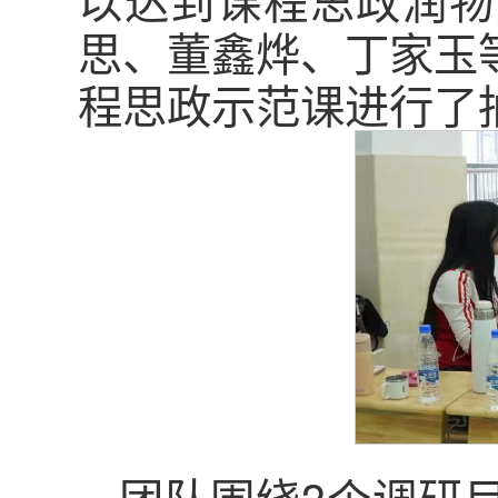
思、董鑫烨、丁家玉
程思政示范课进行了
团队围绕3个调研