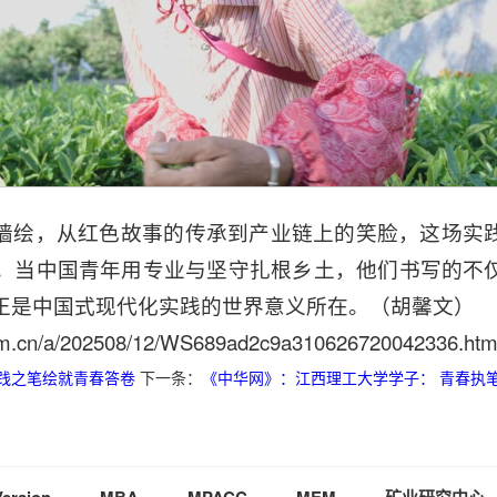
墙绘，从红色故事的传承到产业链上的笑脸，这场实
。当中国青年用专业与坚守扎根乡土，他们书写的不
正是中国式现代化实践的世界意义所在。（胡馨文）
.com.cn/a/202508/12/WS689ad2c9a310626720042336.htm
践之笔绘就青春答卷
下一条：
《中华网》：江西理工大学学子： 青春执