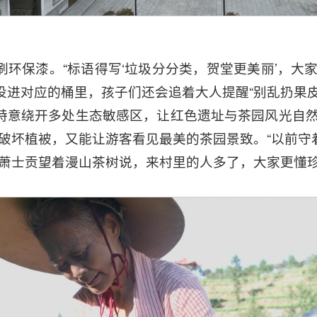
环保漆。“标语得写‘垃圾分分类，贺堂更美丽’，大
投进对应的桶里，孩子们还会追着大人提醒“别乱扔果皮
特意绕开多处生态敏感区，让红色遗址与茶园风光自然
不破坏植被，又能让游客看见最美的茶园景致。“以前守
”萧士贡望着漫山茶树说，来村里的人多了，大家更懂珍