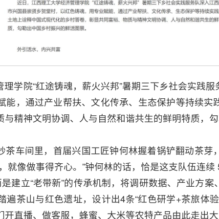
管理学院“红途铸魂，薪火兴邦”暑期三下乡社会实践服
赋能，通过产业帮扶、文化传承、生态保护等持续实
质与精神文明协调、人与自然和谐共生的鲜明特质，勾
炒茶车间里，首届兴国工匠钟何林握着锅铲翻动茶芽
，就像做事得齐心。”钟何林的话，恰是这支队伍连续
而是建立“老带新”的传承机制，将调研数据、产业方
踏遍茶山与红色遗址，设计出4条“红色研学+茶旅体验
们开直播、做客服，蜂蜜、大米等农特产品由此走出大