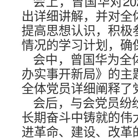
会上，曾国华对2
出详细讲解，并对全
提高思想认识，积极
情况的学习计划，确
会中，曾国华为全
办实事开新局》的主
全体党员详细阐释了
会后，与会党员纷
长期奋斗中铸就的伟
进革命、建设、改革