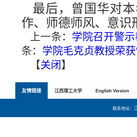
最后，曾国华对本
作、师德师风、意识
上一条：
学院召开警示
条：
学院毛克贞教授荣获
【
关闭
】
友情链接
江西理工大学
English Version
联系地址：
技术支