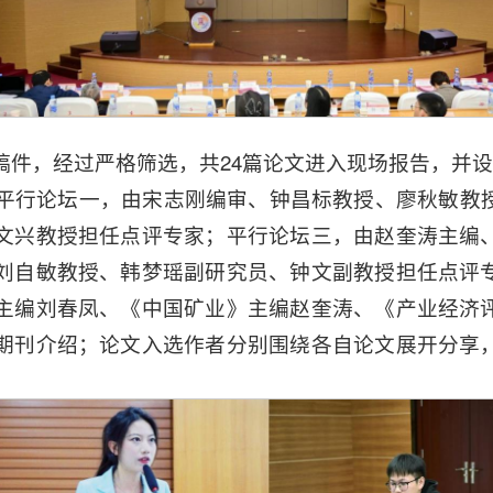
稿件，经过严格筛选，共24篇论文进入现场报告，并设
。平行论坛一，由宋志刚编审、钟昌标教授、廖秋敏教
文兴教授担任点评专家；平行论坛三，由赵奎涛主编
刘自敏教授、韩梦瑶副研究员、钟文副教授担任点评
主编刘春凤、《中国矿业》主编赵奎涛、《产业经济
期刊介绍；论文入选作者分别围绕各自论文展开分享