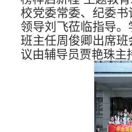
校党委常委、纪委书
领导刘飞莅临指导。
班主任周俊卿出席班
议由辅导员贾艳珠主